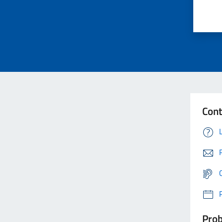
Cont
Prob