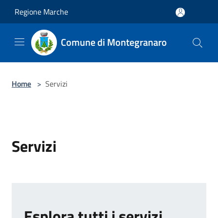
Salta al contenuto principale
Regione Marche
Comune di Montegranaro
Home
>
Servizi
Servizi
Esplora tutti i servizi