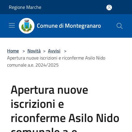
Salta al contenuto principale
Regione Marche
Comune di Montegranaro
Home
>
Novità
>
Avvisi
>
Apertura nuove iscrizioni e riconferme Asilo Nido
comunale a.e. 2024/2025
Apertura nuove
iscrizioni e
riconferme Asilo Nido
comunale a.e.