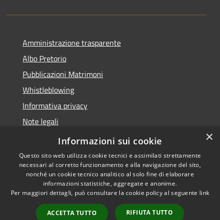
Amministrazione trasparente
Albo Pretorio
Pubblicazioni Matrimoni
Whistleblowing
Informativa privacy
Note legali
×
Dichiarazione di accessibilità
Informazioni sui cookie
Questo sito web utilizza cookie tecnici e assimilati strettamente
necessari al corretto funzionamento e alla navigazione del sito,
nonché un cookie tecnico analitico al solo fine di elaborare
informazioni statistiche, aggregate e anonime.
RSS
Copyright © 2026 • Comune di
Per maggiori dettagli, può consultare la cookie policy al seguente
link
Accessibilità
Montegranaro • Powered by
Privacy
Municipium
Accesso
•
RIFIUTA TUTTO
ACCETTA TUTTO