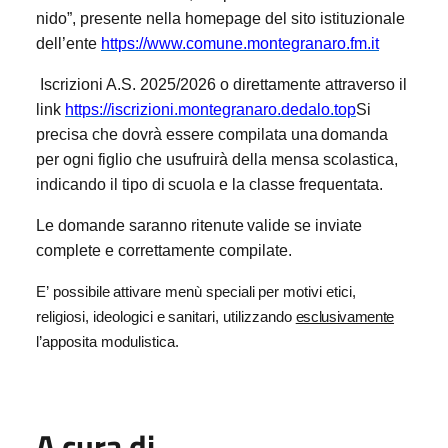
nido”, presente nella homepage del sito istituzionale
dell’ente
https://www.comune.montegranaro.fm.it
Iscrizioni A.S. 2025/2026 o
direttamente attraverso il
link
https://iscrizioni.montegranaro.dedalo.top
Si
precisa
che
dovrà
essere
compilata
una
domanda
per
ogni
figlio
che
usufruirà
della
mensa
scolastica,
indicando
il
tipo
di
scuola
e
la classe
frequentata.
Le
domande
saranno
ritenute
valide
se
inviate
complete
e
correttamente
compilate.
E’
possibile
attivare
menù
speciali
per
motivi
etici,
religiosi, ideologici
e
sanitari,
utilizzando
esclusivamente
l’apposita
modulistica.
A cura di