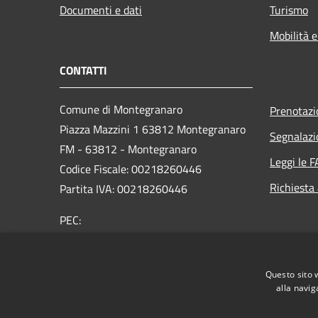
Documenti e dati
Turismo
Mobilità e
CONTATTI
Comune di Montegranaro
Prenotaz
Piazza Mazzini 1 63812 Montegranaro
Segnalazi
FM - 63812 - Montegranaro
Leggi le 
Codice Fiscale: 00218260446
Richiesta
Partita IVA: 00218260446
PEC:
segreteria@pec.comune.montegranaro.fm.it
Centralino Unico: 0734 89791
Questo sito 
alla navig