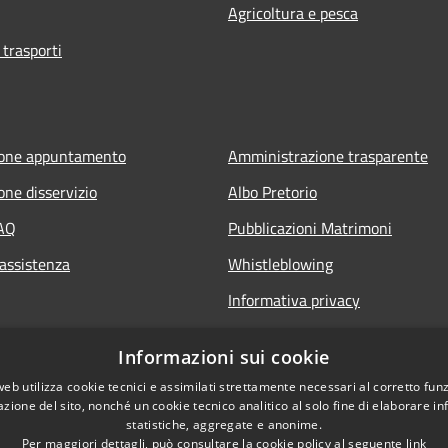
Agricoltura e pesca
 trasporti
ione appuntamento
Amministrazione trasparente
one disservizio
Albo Pretorio
FAQ
Pubblicazioni Matrimoni
 assistenza
Whistleblowing
Informativa privacy
Note legali
Informazioni sui cookie
Dichiarazione di accessibilità
web utilizza cookie tecnici e assimilati strettamente necessari al corretto fu
azione del sito, nonché un cookie tecnico analitico al solo fine di elaborare i
statistiche, aggregate e anonime.
Per maggiori dettagli, può consultare la cookie policy al seguente
link