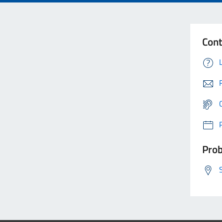
Cont
Prob