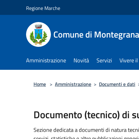
Salta al contenuto principale
Regione Marche
Comune di Montegrana
Amministrazione
Novità
Servizi
Vivere 
Home
>
Amministrazione
>
Documenti e dati
Documento (tecnico) di 
Sezione dedicata a documenti di natura tecnica
servizi, statistiche e altre pubblicazioni gener