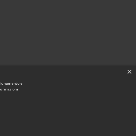
×
nzionamento e
nformazioni
Municipium
Accesso
une di Montegranaro • Powered by
•
redazione