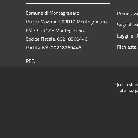
Comune di Montegranaro
Prenotaz
Piazza Mazzini 1 63812 Montegranaro
Segnalazi
FM - 63812 - Montegranaro
Leggi le 
Codice Fiscale: 00218260446
Richiesta
Partita IVA: 00218260446
PEC:
segreteria@pec.comune.montegranaro.fm.it
Centralino Unico: 0734 89791
Questo sito 
alla navig
RSS
Accessibilità
Privacy
Cookie
Mappa de