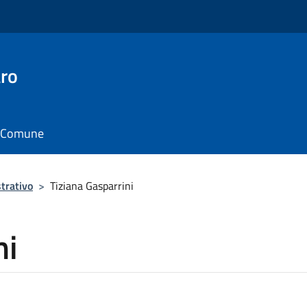
ro
il Comune
trativo
>
Tiziana Gasparrini
ni