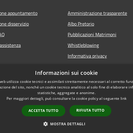
ione appuntamento
Amministrazione trasparente
one disservizio
Albo Pretorio
FAQ
Pubblicazioni Matrimoni
 assistenza
Whistleblowing
Informativa privacy
Note legali
Informazioni sui cookie
Dichiarazione di accessibilità
web utilizza cookie tecnici e assimilati strettamente necessari al corretto fu
azione del sito, nonché un cookie tecnico analitico al solo fine di elaborare i
statistiche, aggregate e anonime.
Per maggiori dettagli, può consultare la cookie policy al seguente
link
RIFIUTA TUTTO
ACCETTA TUTTO
l sito
Copyright © 2026 • Com
MOSTRA DETTAGLI