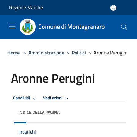
Salta al contenuto principale
Regione Marche
Comune di Montegranaro
Home
>
Amministrazione
>
Politici
>
Aronne Perugini
Aronne Perugini
Condividi
Vedi azioni
INDICE DELLA PAGINA
Incarichi