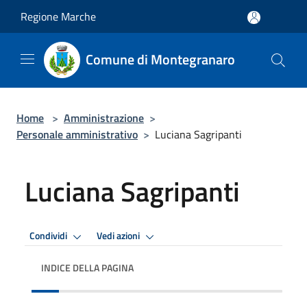
Salta al contenuto principale
Regione Marche
Comune di Montegranaro
Home
>
Amministrazione
>
Personale amministrativo
>
Luciana Sagripanti
Luciana Sagripanti
Condividi
Vedi azioni
INDICE DELLA PAGINA