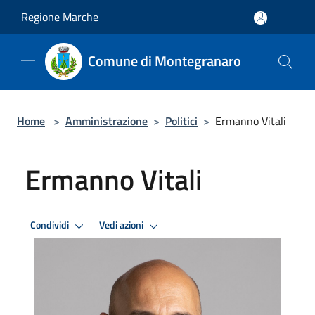
Salta al contenuto principale
Regione Marche
Comune di Montegranaro
Home
>
Amministrazione
>
Politici
>
Ermanno Vitali
Ermanno Vitali
Condividi
Vedi azioni