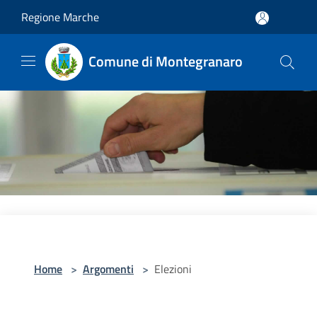
Salta al contenuto principale
Regione Marche
Comune di Montegranaro
Home
>
Argomenti
>
Elezioni