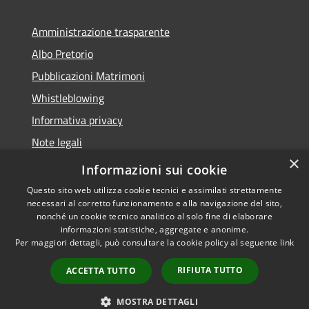
Amministrazione trasparente
Albo Pretorio
Pubblicazioni Matrimoni
Whistleblowing
Informativa privacy
Note legali
×
Dichiarazione di accessibilità
Informazioni sui cookie
Questo sito web utilizza cookie tecnici e assimilati strettamente
necessari al corretto funzionamento e alla navigazione del sito,
nonché un cookie tecnico analitico al solo fine di elaborare
informazioni statistiche, aggregate e anonime.
RSS
Copyright © 2026 • Comune di
Per maggiori dettagli, può consultare la cookie policy al seguente
link
Accessibilità
Montegranaro • Powered by
Privacy
Municipium
Accesso
•
RIFIUTA TUTTO
ACCETTA TUTTO
Cookie
redazione
Mappa del sito
MOSTRA DETTAGLI