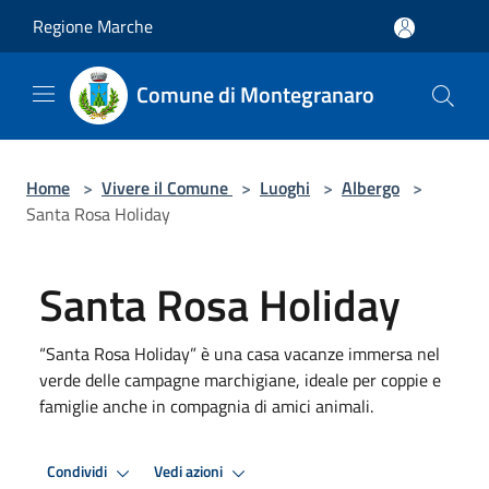
Salta al contenuto principale
Regione Marche
Comune di Montegranaro
Home
>
Vivere il Comune
>
Luoghi
>
Albergo
>
Santa Rosa Holiday
Santa Rosa Holiday
“Santa Rosa Holiday” è una casa vacanze immersa nel
verde delle campagne marchigiane, ideale per coppie e
famiglie anche in compagnia di amici animali.
Condividi
Vedi azioni