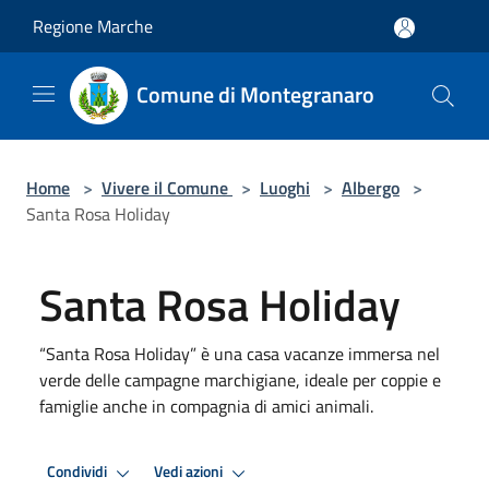
Salta al contenuto principale
Regione Marche
Comune di Montegranaro
Home
>
Vivere il Comune
>
Luoghi
>
Albergo
>
Santa Rosa Holiday
Santa Rosa Holiday
“Santa Rosa Holiday” è una casa vacanze immersa nel
verde delle campagne marchigiane, ideale per coppie e
famiglie anche in compagnia di amici animali.
Condividi
Vedi azioni