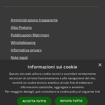
Amministrazione trasparente
Albo Pretorio
Pubblicazioni Matrimoni
Whistleblowing
Informativa privacy
Note legali
×
Dichiarazione di accessibilità
Informazioni sui cookie
Questo sito web utilizza cookie tecnici e assimilati strettamente
necessari al corretto funzionamento e alla navigazione del sito,
nonché un cookie tecnico analitico al solo fine di elaborare
informazioni statistiche, aggregate e anonime.
RSS
Copyright © 2026 • Comune di
Per maggiori dettagli, può consultare la cookie policy al seguente
link
Accessibilità
Montegranaro • Powered by
Privacy
Municipium
Accesso
•
RIFIUTA TUTTO
ACCETTA TUTTO