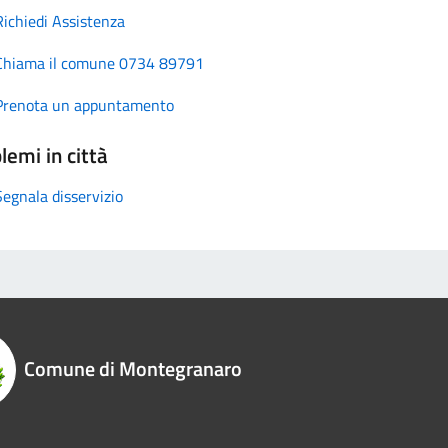
Richiedi Assistenza
Chiama il comune 0734 89791
Prenota un appuntamento
lemi in città
Segnala disservizio
Comune di Montegranaro