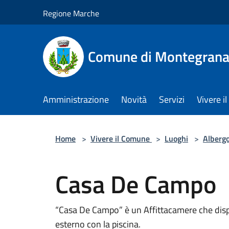
Salta al contenuto principale
Regione Marche
Comune di Montegrana
Amministrazione
Novità
Servizi
Vivere 
Home
>
Vivere il Comune
>
Luoghi
>
Alberg
Casa De Campo
“Casa De Campo” è un Affittacamere che disp
esterno con la piscina.