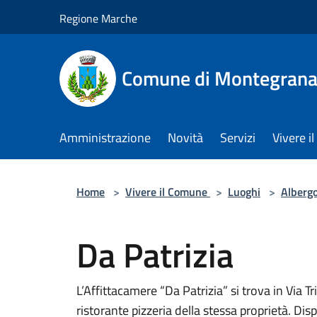
Salta al contenuto principale
Regione Marche
Comune di Montegrana
Amministrazione
Novità
Servizi
Vivere 
Home
>
Vivere il Comune
>
Luoghi
>
Alberg
Da Patrizia
L’Affittacamere “Da Patrizia” si trova in Via T
ristorante pizzeria della stessa proprietà. D