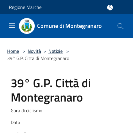
Salta al contenuto principale
Regione Marche
Comune di Montegranaro
Home
>
Novità
>
Notizie
>
39° G.P. Città di Montegranaro
39° G.P. Città di
Montegranaro
Gara di ciclismo
Data :