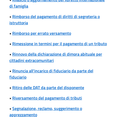
di famiglia
•
Rimborso del pagamento di diritti di segreteria o
istruttoria
•
Rimborso per errato versamento
•
Rimessione in termini per il pagamento di un tributo
•
Rinnovo della dichiarazione di dimora abituale per
cittadini extracomunitari
•
Rinuncia all'incarico di fiduciario da parte del
fiduciario
•
Ritiro delle DAT da parte del disponente
•
Riversamento del pagamento di tributi
•
Segnalazione, reclamo, suggerimento o
apprezzamento