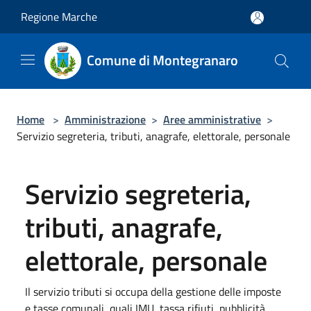
Salta al contenuto principale
Regione Marche
Comune di Montegranaro
Home
>
Amministrazione
>
Aree amministrative
>
Servizio segreteria, tributi, anagrafe, elettorale, personale
Servizio segreteria,
tributi, anagrafe,
elettorale, personale
Il servizio tributi si occupa della gestione delle imposte
e tasse comunali, quali IMU, tassa rifiuti, pubblicità,